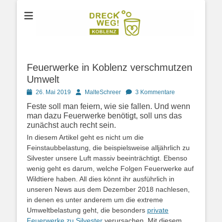
Der Verein für Umweltschutz aus Koblenz
DRECK WEG e.V.
Feuerwerke in Koblenz verschmutzen
Umwelt
Posted
Autor
26. Mai 2019
MalteSchreer
3 Kommentare
on
Feste soll man feiern, wie sie fallen. Und wenn
man dazu Feuerwerke benötigt, soll uns das
zunächst auch recht sein.
In diesem Artikel geht es nicht um die
Feinstaubbelastung, die beispielsweise alljährlich zu
Silvester unsere Luft massiv beeinträchtigt. Ebenso
wenig geht es darum, welche Folgen Feuerwerke auf
Wildtiere haben. All dies könnt ihr ausführlich in
unseren News aus dem Dezember 2018 nachlesen,
in denen es unter anderem um die extreme
Umweltbelastung geht, die besonders
private
Feuerwerke zu Silvester
verursachen. Mit diesem