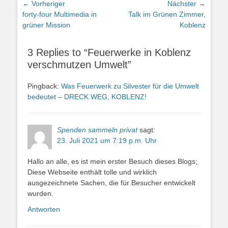
Beitragsnavigation
← Vorheriger
Nächster →
Vorheriger
Nächster
forty-four Multimedia in
Talk im Grünen Zimmer,
Beitrag:
Beitrag:
grüner Mission
Koblenz
3 Replies to “Feuerwerke in Koblenz
verschmutzen Umwelt”
Pingback:
Was Feuerwerk zu Silvester für die Umwelt
bedeutet – DRECK WEG, KOBLENZ!
Spenden sammeln privat
sagt:
23. Juli 2021 um 7:19 p.m. Uhr
Hallo an alle, es ist mein erster Besuch dieses Blogs;
Diese Webseite enthält tolle und wirklich
ausgezeichnete Sachen, die für Besucher entwickelt
wurden.
Antworten