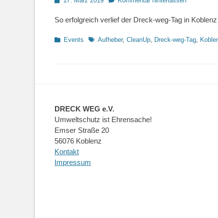
17. März 2019
Kommentar hinterlassen
on
So erfolgreich verlief der Dreck-weg-Tag in Koblenz
Kategorien
Schlagworte
Events
Aufheber
,
CleanUp
,
Dreck-weg-Tag
,
Koble
DRECK WEG e.V.
Umweltschutz ist Ehrensache!
Emser Straße 20
56076 Koblenz
Kontakt
Impressum