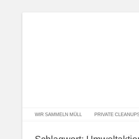
Der Verein für Umweltschutz aus Koblenz
DRECK WEG e.V.
Primäres Menü
Zum
WIR SAMMELN MÜLL
PRIVATE CLEANUP
Inhalt
springen