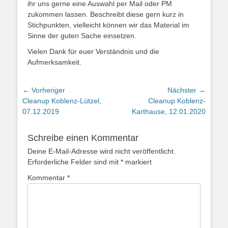
ihr uns gerne eine Auswahl per Mail oder PM
zukommen lassen. Beschreibt diese gern kurz in
Stichpunkten, vielleicht können wir das Material im
Sinne der guten Sache einsetzen.
Vielen Dank für euer Verständnis und die
Aufmerksamkeit.
Beitragsnavigation
← Vorheriger
Nächster →
Vorheriger
Nächster
Cleanup Koblenz-Lützel,
Cleanup Koblenz-
Beitrag:
Beitrag:
07.12.2019
Karthause, 12.01.2020
Schreibe einen Kommentar
Deine E-Mail-Adresse wird nicht veröffentlicht.
Erforderliche Felder sind mit
*
markiert
Kommentar
*