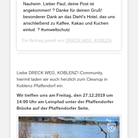
Nauheim. Lieber Paul, deine Post ist
angekommen! ? Danke für deinen Gruß!
besonderer Dank an das Diehl’s Hotel, das uns
anschließend zu Kaffee, Kakao und Kuchen
einlud. ? #umweltschutz
Ein Beitrag geteilt von
DRECK WEG, KOBLENZ!
(@dreck_w
Liebe DRECK WEG, KOBLENZ!-Community,
hiermit laden wir euch herzlich zum Cleanup in
Koblenz-Pfaffendorf ein.
Wir treffen uns am Freitag, den 27.12.2019 um
14:00 Uhr am Leinpfad unter der Pfaffendorfer
Brücke auf der Pfaffendorfer Seite.