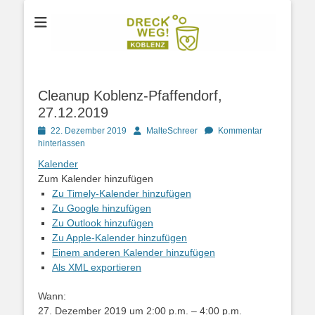
Der Verein für Umweltschutz aus Koblenz
DRECK WEG e.V.
Cleanup Koblenz-Pfaffendorf,
27.12.2019
Posted
Autor
22. Dezember 2019
MalteSchreer
Kommentar
on
hinterlassen
Kalender
Zum Kalender hinzufügen
Zu Timely-Kalender hinzufügen
Zu Google hinzufügen
Zu Outlook hinzufügen
Zu Apple-Kalender hinzufügen
Einem anderen Kalender hinzufügen
Als XML exportieren
Wann:
27. Dezember 2019 um 2:00 p.m. – 4:00 p.m.