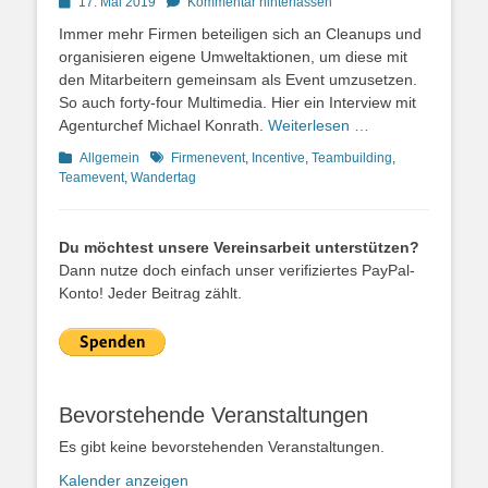
Posted
17. Mai 2019
Kommentar hinterlassen
on
Immer mehr Firmen beteiligen sich an Cleanups und
organisieren eigene Umweltaktionen, um diese mit
den Mitarbeitern gemeinsam als Event umzusetzen.
So auch forty-four Multimedia. Hier ein Interview mit
Agenturchef Michael Konrath.
Weiterlesen …
Kategorien
Schlagworte
Allgemein
Firmenevent
,
Incentive
,
Teambuilding
,
Teamevent
,
Wandertag
Du möchtest unsere Vereinsarbeit unterstützen?
Dann nutze doch einfach unser verifiziertes PayPal-
Konto! Jeder Beitrag zählt.
Bevorstehende Veranstaltungen
Es gibt keine bevorstehenden Veranstaltungen.
Kalender anzeigen