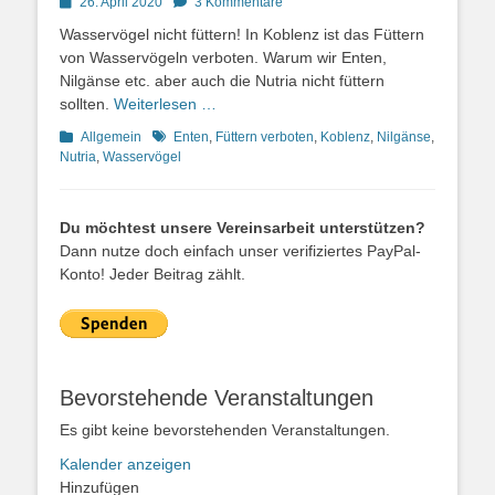
Posted
26. April 2020
3 Kommentare
on
Wasservögel nicht füttern! In Koblenz ist das Füttern
von Wasservögeln verboten. Warum wir Enten,
Nilgänse etc. aber auch die Nutria nicht füttern
sollten.
Weiterlesen …
Kategorien
Schlagworte
Allgemein
Enten
,
Füttern verboten
,
Koblenz
,
Nilgänse
,
Nutria
,
Wasservögel
Du möchtest unsere Vereinsarbeit unterstützen?
Dann nutze doch einfach unser verifiziertes PayPal-
Konto! Jeder Beitrag zählt.
Bevorstehende Veranstaltungen
Es gibt keine bevorstehenden Veranstaltungen.
Kalender anzeigen
Hinzufügen