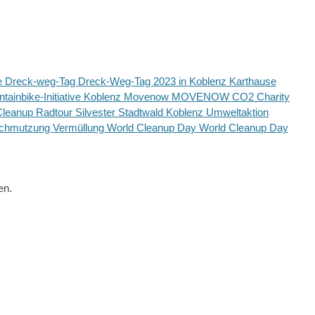
e
Dreck-weg-Tag
Dreck-Weg-Tag 2023 in Koblenz
Karthause
tainbike-Initiative Koblenz
Movenow
MOVENOW CO2 Charity
Cleanup
Radtour
Silvester
Stadtwald Koblenz
Umweltaktion
schmutzung
Vermüllung
World Cleanup Day
World Cleanup Day
en.