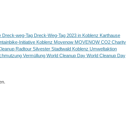
e
Dreck-weg-Tag
Dreck-Weg-Tag 2023 in Koblenz
Karthause
tainbike-Initiative Koblenz
Movenow
MOVENOW CO2 Charity
Cleanup
Radtour
Silvester
Stadtwald Koblenz
Umweltaktion
schmutzung
Vermüllung
World Cleanup Day
World Cleanup Day
en.